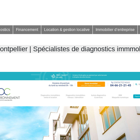
ostics
Financement
Location & gestion locative
Immobilier d’entreprise
pellier | Spécia­listes de diagnostics immmobi